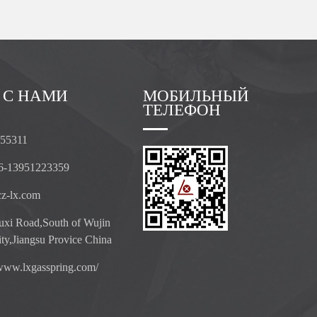
 С НАМИ
МОБИЛЬНЫЙ
ТЕЛЕФОН
055311
6-13951223359
z-lx.com
xi Road,South of Wujin
ty,Jiangsu Provice China
/www.lxgasspring.com/