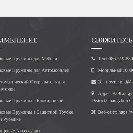
ИМЕНЕНИЕ
СВЯЖИТЕСЬ
зовые Пружины для Мебели
Тел:
0086-519-88
зовые Пружины для Автомобилей
Мобильный:
008
томатический Открыватель для
Эл. почта:
niki@c
рточки
Адрес:
#29Longyu
зовые Пружины с Блокировкой
District,Changzhou Ci
зовые Пружины в Защитной Трубке
Веб-сайт:
https:/
и Рубашке
нцевые Аксессуары