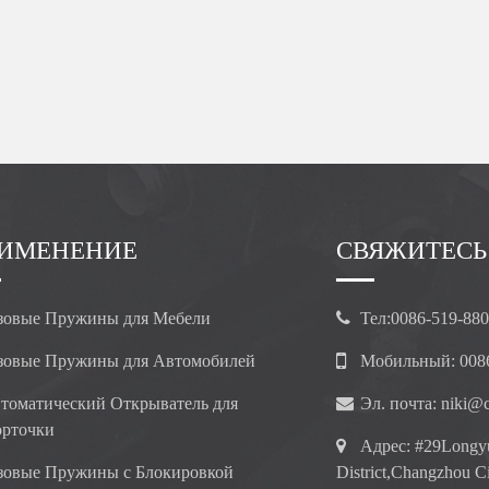
ИМЕНЕНИЕ
СВЯЖИТЕСЬ
зовые Пружины для Мебели
Тел:
0086-519-88
зовые Пружины для Автомобилей
Мобильный:
008
томатический Открыватель для
Эл. почта:
niki@c
рточки
Адрес:
#29Longyu
зовые Пружины с Блокировкой
District,Changzhou Ci