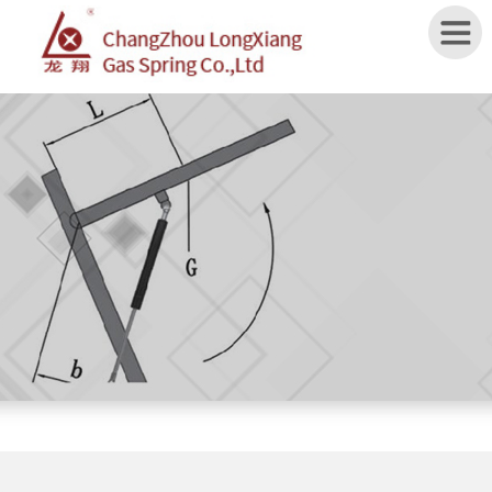
Home
ABOUT
US
PRODUCTS
APPLICATION
SPECIFICATION
NEWS
CONTACT
US