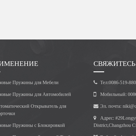
ИМЕНЕНИЕ
СВЯЖИТЕСЬ
зовые Пружины для Мебели
Тел:
0086-519-88
зовые Пружины для Автомобилей
Мобильный:
008
томатический Открыватель для
Эл. почта:
niki@c
рточки
Адрес:
#29Longyu
зовые Пружины с Блокировкой
District,Changzhou Ci