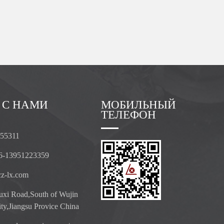
 С НАМИ
МОБИЛЬНЫЙ
ТЕЛЕФОН
055311
6-13951223359
z-lx.com
xi Road,South of Wujin
ty,Jiangsu Provice China