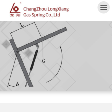
Home
ABOUT
US
PRODUCTS
APPLICATION
SPECIFICATION
NEWS
CONTACT
US