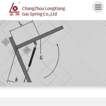
Home
ABOUT
US
PRODUCTS
APPLICATION
SPECIFICATION
NEWS
CONTACT
US