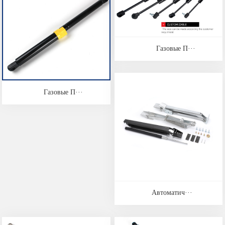
Газовые П···
Газовые П···
Автоматич···