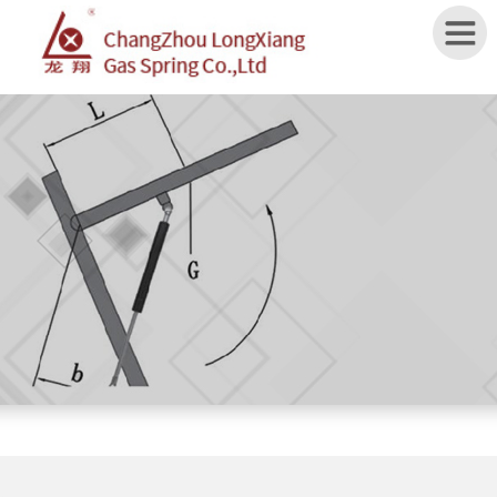
Home
ABOUT
US
PRODUCTS
APPLICATION
SPECIFICATION
NEWS
CONTACT
US