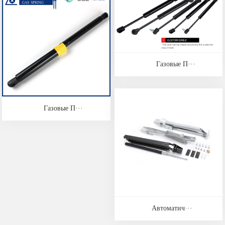
Газовые П···
Газовые П···
Автоматич···