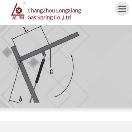
Home
ABOUT
US
PRODUCTS
APPLICATION
SPECIFICATION
NEWS
CONTACT
US