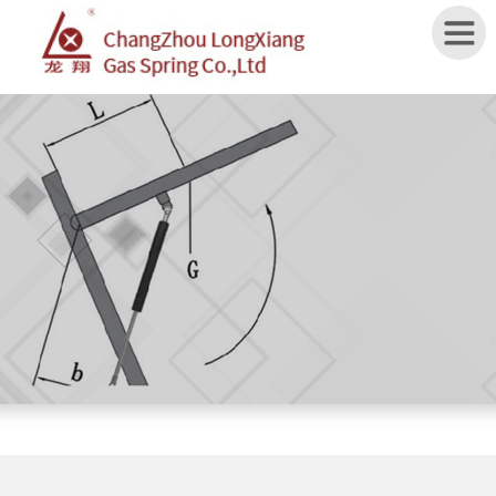
Home
ABOUT
US
PRODUCTS
APPLICATION
SPECIFICATION
NEWS
CONTACT
US