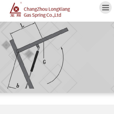
Home
ABOUT
US
PRODUCTS
APPLICATION
SPECIFICATION
NEWS
CONTACT
US