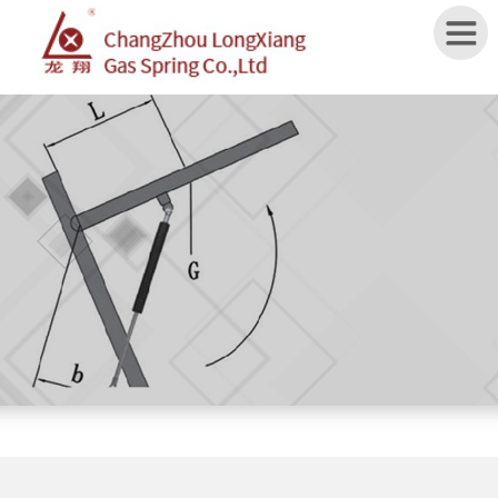
Home
ABOUT
US
PRODUCTS
APPLICATION
SPECIFICATION
NEWS
CONTACT
US